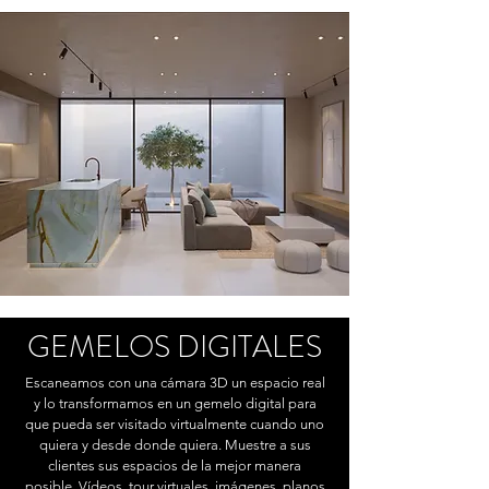
GEMELOS DI
GITALES
Escaneamos con una cámara 3D un espacio
real
y lo transformamos en un gemelo digital para
que pueda ser visitado virtualmente cuando uno
quiera y desde donde quiera. Muestre a sus
clientes sus espacios de la mejor manera
posible. Vídeos, tour virtuales, imágenes, plan
os