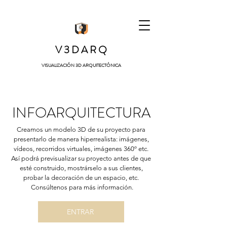
V
3 D
A R Q
VISUALIZACIÓN 3D ARQUITECTÓNICA
INFOARQUITECTURA
Creamos un modelo 3D de su proyecto pa
ra
presentarlo de manera hiperrealista: imágenes,
vídeos, recorridos virtuales, imágenes 360º etc.
Así podrá previsualizar su proyecto antes de que
esté construido, mostrárselo a sus clientes,
probar la decoración de un espacio, etc.
Consúltenos para más información.
ENTRAR